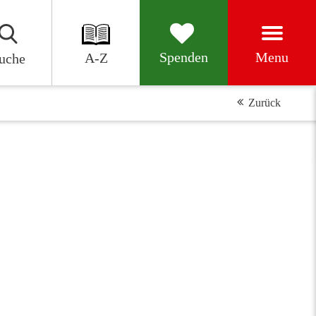
Menu
Spenden
A-Z
uche
Zurück